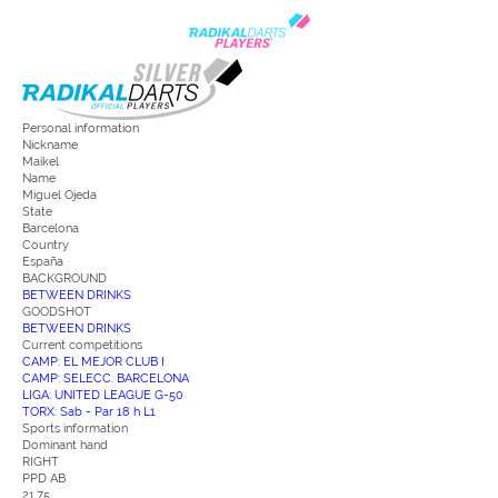
Personal information
Nickname
Maikel
Name
Miguel Ojeda
State
Barcelona
Country
España
BACKGROUND
BETWEEN DRINKS
GOODSHOT
BETWEEN DRINKS
Current competitions
CAMP: EL MEJOR CLUB I
CAMP: SELECC. BARCELONA
LIGA: UNITED LEAGUE G-50
TORX: Sab - Par 18 h L1
Sports information
Dominant hand
RIGHT
PPD AB
21.75